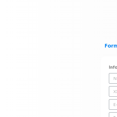
Form
Inf