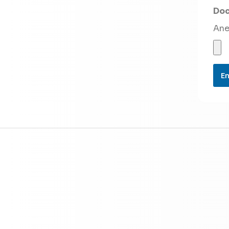
Doc
Ane
En