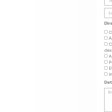
Dir
C
A
C
des
A
P
E
I
Det